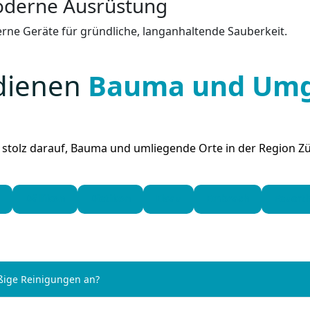
oderne Ausrüstung
rne Geräte für gründliche, langanhaltende Sauberkeit.
dienen
Bauma und Um
t stolz darauf, Bauma und umliegende Orte in der Region Zü
Dällikon
Dietikon
Elsau
Embrach
Feuert
äßige Reinigungen an?