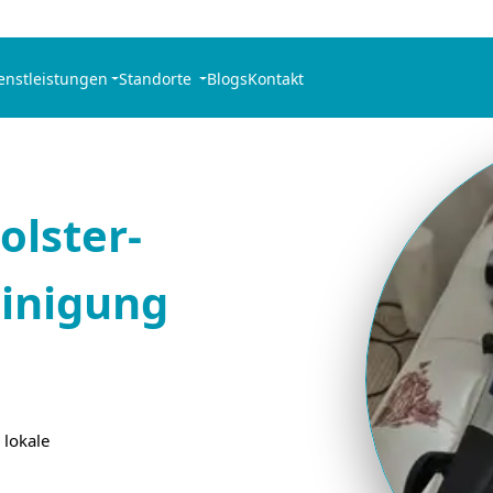
enstleistungen
Standorte
Blogs
Kontakt
olster-
inigung
 lokale