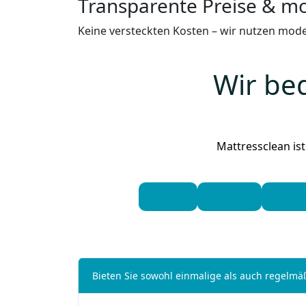
Transparente Preise & m
Keine versteckten Kosten – wir nutzen mode
Wir be
Mattressclean is
Bauma
Bubikon
Bülach
Bieten Sie sowohl einmalige als auch regelm