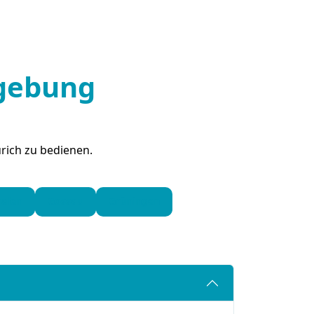
gebung
rich zu bedienen.
halen
Gossau
Grüningen