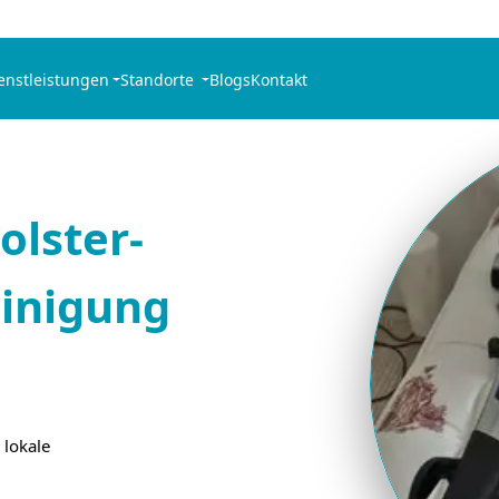
enstleistungen
Standorte
Blogs
Kontakt
olster-
inigung
 lokale