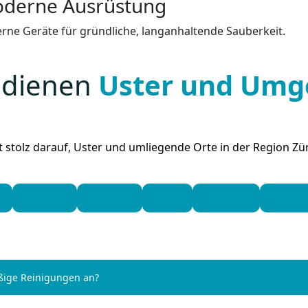
oderne Ausrüstung
rne Geräte für gründliche, langanhaltende Sauberkeit.
edienen
Uster und Um
t stolz darauf, Uster und umliegende Orte in der Region Zü
Dällikon
Dietikon
Elsau
Embrach
Feuert
äßige Reinigungen an?