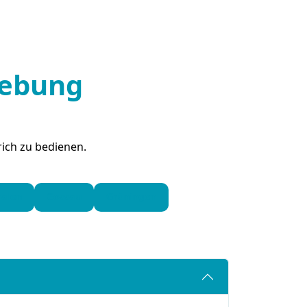
gebung
rich zu bedienen.
halen
Gossau
Grüningen