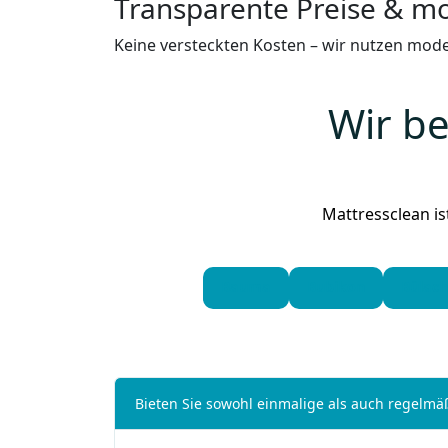
Transparente Preise & m
Keine versteckten Kosten – wir nutzen mode
Wir b
Mattressclean is
Bauma
Bubikon
Bülach
Bieten Sie sowohl einmalige als auch regelm