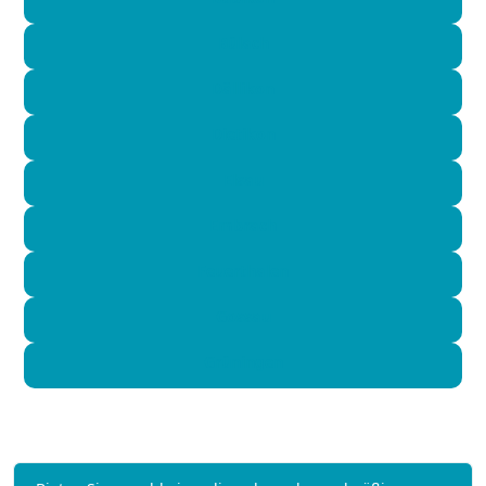
Bülach
Dällikon
Dietikon
Elsau
Embrach
Feuerthalen
Gossau
Grüningen