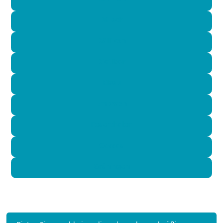
Bülach
Dällikon
Dietikon
Elsau
Embrach
Feuerthalen
Gossau
Grüningen