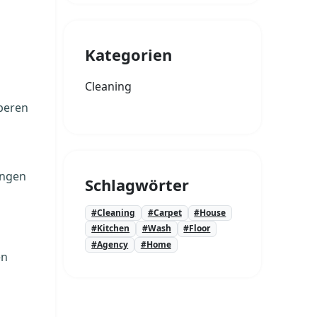
Kategorien
Cleaning
uberen
ungen
Schlagwörter
#Cleaning
#Carpet
#House
#Kitchen
#Wash
#Floor
#Agency
#Home
en